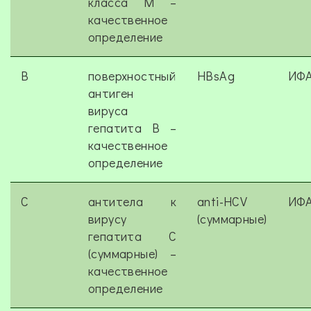
класса M –
качественное
определение
B
поверхностный
HBsAg
ИФ
антиген
вируса
гепатита В –
качественное
определение
C
антитела к
anti-HCV
ИФ
вирусу
(суммарные)
гепатита С
(суммарные) –
качественное
определение