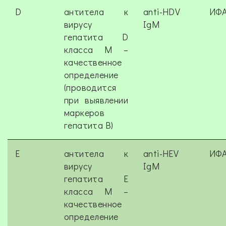
D
антитела к
anti-HDV
ИФ
вирусу
IgМ
гепатита D
класса M –
качественное
определение
(проводится
при выявлении
маркеров
гепатита В)
E
антитела к
anti-HEV
ИФ
вирусу
IgM
гепатита Е
класса M –
качественное
определение