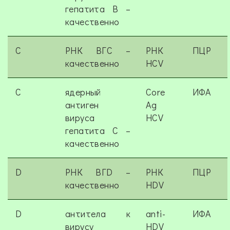
гепатита В –
качественно
C
РНК ВГС –
РНК
ПЦР
качественно
HCV
C
ядерный
Core
ИФА
антиген
Ag
вируса
HCV
гепатита С –
качественно
D
РНК ВГD –
РНК
ПЦР
качественно
HDV
D
антитела к
anti-
ИФА
вирусу
HDV