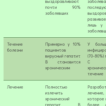
выздоравливают
заболев
почти 90%
последу
заболевших
выздоро
развивае
лишь у 
заболевш
Течение
Примерно у 10%
У больш
болезни
пациентов
инфицир
вирусный гепатит
(70-80%)
В становится
С и
хроническим
хроничес
течение
Лечение
Полностью
Разрабо
излечить
лечение,
хронический
которое 
гепатит В
более с