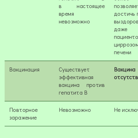
в настоящее
позволяе
время
достичь 
невозможно
выздоров
даж
пациен
циррозо
печени
Вакцинация
Существует
Вакцина
эффективная
отсутств
вакцина против
гепатита В
Повторное
Невозможно
Не исклю
заражение