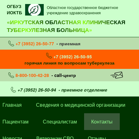
ОГБУЗ
Областное государственное бюджетное
ИОКТБ
учреждение здравоохранения
«ИРКУТСКАЯ ОБЛАСТНАЯ КЛИНИЧЕСКАЯ
ТУБЕРКУЛЕЗНАЯ БОЛЬНИЦА»
+7 (3952) 26-50-77
- приемная
+7 (3952) 26-50-95
горячая линия по вопросам туберкулеза
8-800-100-42-28
- call-центр
+7 (3952) 26-50-94
- приемное отделение
Главная
Сведения о медицинской организации
Пациентам
Специалистам
Контакты
Новости
Ветеранам СВО
Отзывы