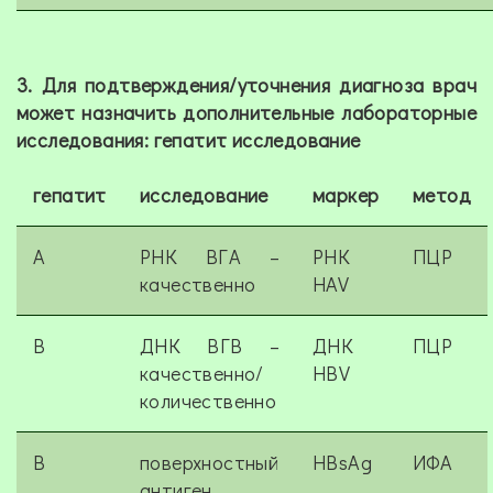
3. Для подтверждения/уточнения диагноза врач
может назначить дополнительные лабораторные
исследования: гепатит исследование
гепатит
исследование
маркер
метод
A
РНК ВГА –
РНК
ПЦР
качественно
HAV
B
ДНК ВГВ –
ДНК
ПЦР
качественно/
HBV
количественно
B
поверхностный
HBsAg
ИФА
антиген