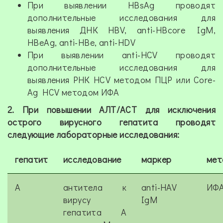
При выявлении HBsAg проводят
дополнительные исследования для
выявления ДНК HBV, anti-HBcore IgM,
HBeAg, anti-HBe, anti-HDV
При выявлении anti-HCV проводят
дополнительные исследования для
выявления РНК HCV методом ПЦР или Core-
Аg HCV методом ИФА
2. При повышении АЛТ/АСТ для исключения
острого вирусного гепатита проводят
следующие лабораторные исследования:
гепатит
исследование
маркер
мет
A
антитела к
anti-HAV
ИФ
вирусу
IgM
гепатита А