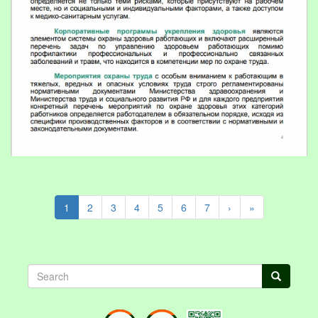
1
2
3
4
5
6
7
›
»
Search
Search