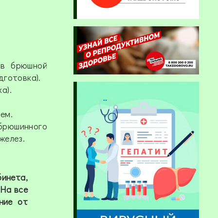
ов брюшной
дготовка).
а).
ем.
абрюшинного
желез.
инета,
 На все
ние от