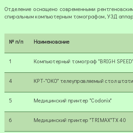
Отделение оснащено современными рентгеновским
спиральным компьютерным томографом, УЗД аппар
№ п/п
Наименование
1
Компьютерный томограф "BRIGH SPEED
4
КРТ-"ОКО" телеуправляемый стол штат
5
Медицинский принтер "Codonix"
6
Медицинский принтер "TRIMAX"ТХ 40