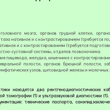
головного мозга, органов грудной клетки, орган
таза нативное и с контрастированием (требуется по
тивное и с контрастированием (требуется подготовк
стно-суставной системы, отделов позвоночника.
ие пищевода, желудка, кишечника с контрастировани
левральной полости, органов брюшной полости, з
имфатических узлов, щитовидной железы и молочных 
тики находятся два рентгенодиагностических каб
 томографии (1) и ультразвуковой диагностики (1).
ументация: технические паспорта, санэпидзаключе